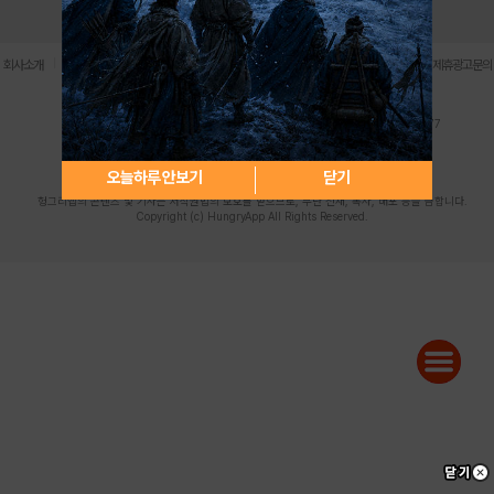
로그인
PC버전
전체앱
|
|
|
|
|
회사소개
이용약관
개인정보 처리방침
청소년 보호정책
불법촬영물 신고센터
제휴광고문의
사업자등록번호:119-86-61101 (주)스마트나우 대표이사:송현두
주소: 서울시 금천구 가산디지털1로 171 연락처:063-284-8635 팩스:02-6265-0377
청소년보호책임자:김동욱
desk@hungryapp.co.kr
등록번호:서울아02322 | 등록일자:2016년4월25일
발행인:(주)스마트나우 송현두 | 편집인:김동욱
오늘하루 안보기
닫기
헝그리앱의 콘텐츠 및 기사는 저작권법의 보호를 받으므로, 무단 전재, 복사, 배포 등을 금합니다.
Copyright (c) HungryApp All Rights Reserved.