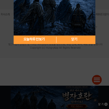
로그인
PC버전
전체앱
|
|
|
|
|
회사소개
이용약관
개인정보 처리방침
청소년 보호정책
불법촬영물 신고센터
제휴광고문의
사업자등록번호:119-86-61101 (주)스마트나우 대표이사:송현두
주소: 서울시 금천구 가산디지털1로 171 연락처:063-284-8635 팩스:02-6265-0377
청소년보호책임자:김동욱
desk@hungryapp.co.kr
등록번호:서울아02322 | 등록일자:2016년4월25일
발행인:(주)스마트나우 송현두 | 편집인:김동욱
오늘하루 안보기
닫기
헝그리앱의 콘텐츠 및 기사는 저작권법의 보호를 받으므로, 무단 전재, 복사, 배포 등을 금합니다.
Copyright (c) HungryApp All Rights Reserved.