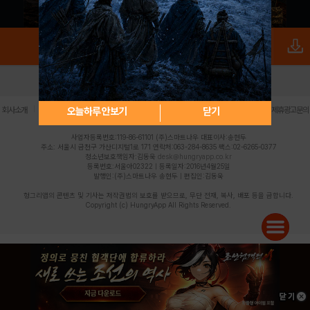
로그인
PC버전
전체앱
|
|
|
|
|
오늘하루 안보기
닫기
회사소개
이용약관
개인정보 처리방침
청소년 보호정책
불법촬영물 신고센터
제휴광고문의
사업자등록번호:119-86-61101 (주)스마트나우 대표이사:송현두
주소: 서울시 금천구 가산디지털1로 171 연락처:063-284-8635 팩스:02-6265-0377
청소년보호책임자:김동욱
desk@hungryapp.co.kr
등록번호:서울아02322 | 등록일자:2016년4월25일
발행인:(주)스마트나우 송현두 | 편집인:김동욱
헝그리앱의 콘텐츠 및 기사는 저작권법의 보호를 받으므로, 무단 전재, 복사, 배포 등을 금합니다.
Copyright (c) HungryApp All Rights Reserved.