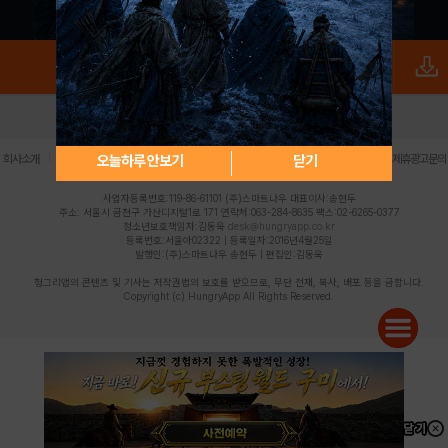
로그인
PC버전
전체앱
|
|
|
|
|
오늘하루 안보기
닫기
회사소개
이용약관
개인정보 처리방침
청소년 보호정책
불법촬영물 신고센터
제휴광고문의
사업자등록번호:119-86-61101 (주)스마트나우 대표이사:송현두
주소: 서울시 금천구 가산디지털1로 171 연락처:063-284-8635 팩스:02-6265-0377
청소년보호책임자:김동욱
desk@hungryapp.co.kr
등록번호:서울아02322 | 등록일자:2016년4월25일
발행인:(주)스마트나우 송현두 | 편집인:김동욱
헝그리앱의 콘텐츠 및 기사는 저작권법의 보호를 받으므로, 무단 전재, 복사, 배포 등을 금합니다.
Copyright (c) HungryApp All Rights Reserved.