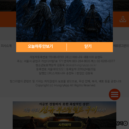
로그인
PC버전
전체앱
|
|
|
|
|
오늘하루 안보기
닫기
회사소개
이용약관
개인정보 처리방침
청소년 보호정책
불법촬영물 신고센터
제휴광고문의
사업자등록번호:119-86-61101 (주)스마트나우 대표이사:송현두
주소: 서울시 금천구 가산디지털1로 171 연락처:063-284-8635 팩스:02-6265-0377
청소년보호책임자:김동욱
desk@hungryapp.co.kr
등록번호:서울아02322 | 등록일자:2016년4월25일
발행인:(주)스마트나우 송현두 | 편집인:김동욱
헝그리앱의 콘텐츠 및 기사는 저작권법의 보호를 받으므로, 무단 전재, 복사, 배포 등을 금합니다.
Copyright (c) HungryApp All Rights Reserved.