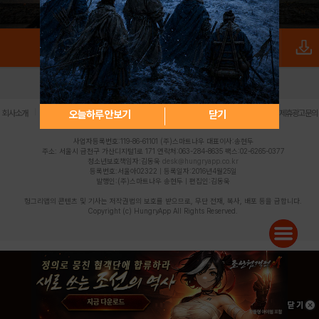
로그인
PC버전
전체앱
|
|
|
|
|
오늘하루 안보기
닫기
회사소개
이용약관
개인정보 처리방침
청소년 보호정책
불법촬영물 신고센터
제휴광고문의
사업자등록번호:119-86-61101 (주)스마트나우 대표이사:송현두
주소: 서울시 금천구 가산디지털1로 171 연락처:063-284-8635 팩스:02-6265-0377
청소년보호책임자:김동욱
desk@hungryapp.co.kr
등록번호:서울아02322 | 등록일자:2016년4월25일
발행인:(주)스마트나우 송현두 | 편집인:김동욱
헝그리앱의 콘텐츠 및 기사는 저작권법의 보호를 받으므로, 무단 전재, 복사, 배포 등을 금합니다.
Copyright (c) HungryApp All Rights Reserved.