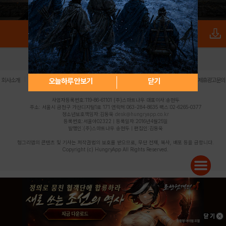
로그인
PC버전
전체앱
|
|
|
|
|
오늘하루 안보기
닫기
회사소개
이용약관
개인정보 처리방침
청소년 보호정책
불법촬영물 신고센터
제휴광고문의
사업자등록번호:119-86-61101 (주)스마트나우 대표이사:송현두
주소: 서울시 금천구 가산디지털1로 171 연락처:063-284-8635 팩스:02-6265-0377
청소년보호책임자:김동욱
desk@hungryapp.co.kr
등록번호:서울아02322 | 등록일자:2016년4월25일
발행인:(주)스마트나우 송현두 | 편집인:김동욱
헝그리앱의 콘텐츠 및 기사는 저작권법의 보호를 받으므로, 무단 전재, 복사, 배포 등을 금합니다.
Copyright (c) HungryApp All Rights Reserved.