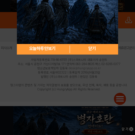
로그인
PC버전
전체앱
|
|
|
|
|
오늘하루 안보기
닫기
회사소개
이용약관
개인정보 처리방침
청소년 보호정책
불법촬영물 신고센터
제휴광고문의
사업자등록번호:119-86-61101 (주)스마트나우 대표이사:송현두
주소: 서울시 금천구 가산디지털1로 171 연락처:063-284-8635 팩스:02-6265-0377
청소년보호책임자:김동욱
desk@hungryapp.co.kr
등록번호:서울아02322 | 등록일자:2016년4월25일
발행인:(주)스마트나우 송현두 | 편집인:김동욱
헝그리앱의 콘텐츠 및 기사는 저작권법의 보호를 받으므로, 무단 전재, 복사, 배포 등을 금합니다.
Copyright (c) HungryApp All Rights Reserved.