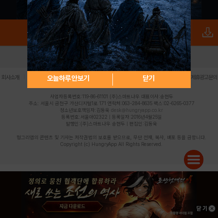
로그인
PC버전
전체앱
|
|
|
|
|
오늘하루 안보기
닫기
회사소개
이용약관
개인정보 처리방침
청소년 보호정책
불법촬영물 신고센터
제휴광고문의
사업자등록번호:119-86-61101 (주)스마트나우 대표이사:송현두
주소: 서울시 금천구 가산디지털1로 171 연락처:063-284-8635 팩스:02-6265-0377
청소년보호책임자:김동욱
desk@hungryapp.co.kr
등록번호:서울아02322 | 등록일자:2016년4월25일
발행인:(주)스마트나우 송현두 | 편집인:김동욱
헝그리앱의 콘텐츠 및 기사는 저작권법의 보호를 받으므로, 무단 전재, 복사, 배포 등을 금합니다.
Copyright (c) HungryApp All Rights Reserved.