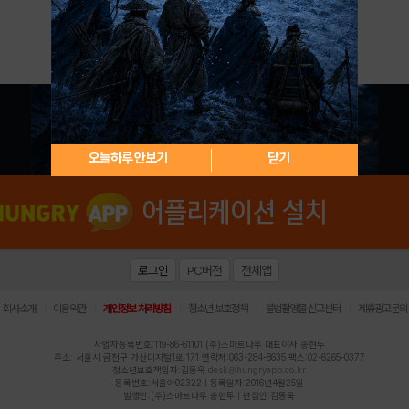
아이디 / 비밀번호 찾기
회원가입
오늘하루 안보기
닫기
로그인
PC버전
전체앱
|
|
|
|
|
회사소개
이용약관
개인정보 처리방침
청소년 보호정책
불법촬영물 신고센터
제휴광고문의
사업자등록번호:119-86-61101 (주)스마트나우 대표이사:송현두
주소: 서울시 금천구 가산디지털1로 171 연락처:063-284-8635 팩스:02-6265-0377
청소년보호책임자:김동욱
desk@hungryapp.co.kr
등록번호:서울아02322 | 등록일자:2016년4월25일
발행인:(주)스마트나우 송현두 | 편집인:김동욱