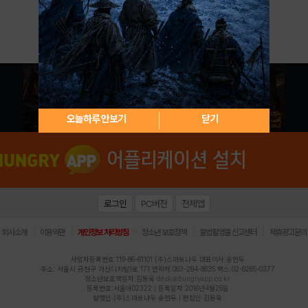
아이디 / 비밀번호 찾기
회원가입
오늘하루 안보기
닫기
로그인
PC버전
전체앱
|
|
|
|
|
회사소개
이용약관
개인정보 처리방침
청소년 보호정책
불법촬영물 신고센터
제휴광고문의
사업자등록번호:119-86-61101 (주)스마트나우 대표이사:송현두
주소: 서울시 금천구 가산디지털1로 171 연락처:063-284-8635 팩스:02-6265-0377
청소년보호책임자:김동욱
desk@hungryapp.co.kr
등록번호:서울아02322 | 등록일자:2016년4월25일
발행인:(주)스마트나우 송현두 | 편집인:김동욱