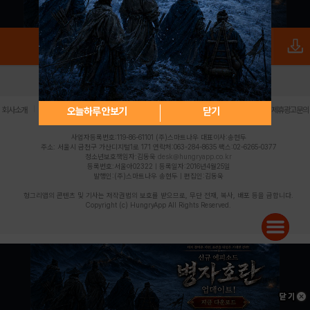
로그인
PC버전
전체앱
|
|
|
|
|
오늘하루 안보기
닫기
회사소개
이용약관
개인정보 처리방침
청소년 보호정책
불법촬영물 신고센터
제휴광고문의
사업자등록번호:119-86-61101 (주)스마트나우 대표이사:송현두
주소: 서울시 금천구 가산디지털1로 171 연락처:063-284-8635 팩스:02-6265-0377
청소년보호책임자:김동욱
desk@hungryapp.co.kr
등록번호:서울아02322 | 등록일자:2016년4월25일
발행인:(주)스마트나우 송현두 | 편집인:김동욱
헝그리앱의 콘텐츠 및 기사는 저작권법의 보호를 받으므로, 무단 전재, 복사, 배포 등을 금합니다.
Copyright (c) HungryApp All Rights Reserved.