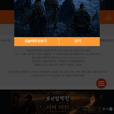
로그인
PC버전
전체앱
|
|
|
|
|
오늘하루 안보기
닫기
회사소개
이용약관
개인정보 처리방침
청소년 보호정책
불법촬영물 신고센터
제휴광고문의
사업자등록번호:119-86-61101 (주)스마트나우 대표이사:송현두
주소: 서울시 금천구 가산디지털1로 171 연락처:063-284-8635 팩스:02-6265-0377
청소년보호책임자:김동욱
desk@hungryapp.co.kr
등록번호:서울아02322 | 등록일자:2016년4월25일
발행인:(주)스마트나우 송현두 | 편집인:김동욱
헝그리앱의 콘텐츠 및 기사는 저작권법의 보호를 받으므로, 무단 전재, 복사, 배포 등을 금합니다.
Copyright (c) HungryApp All Rights Reserved.