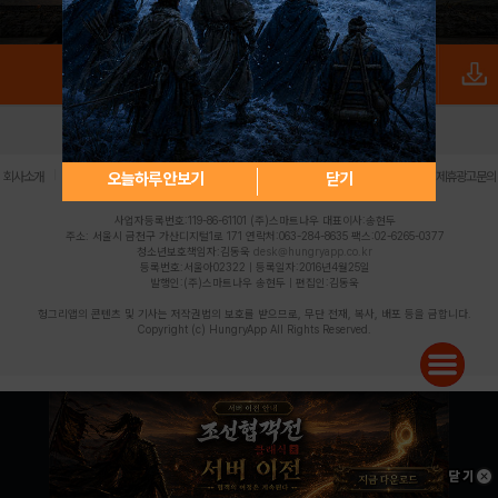
로그인
PC버전
전체앱
|
|
|
|
|
오늘하루 안보기
닫기
회사소개
이용약관
개인정보 처리방침
청소년 보호정책
불법촬영물 신고센터
제휴광고문의
사업자등록번호:119-86-61101 (주)스마트나우 대표이사:송현두
주소: 서울시 금천구 가산디지털1로 171 연락처:063-284-8635 팩스:02-6265-0377
청소년보호책임자:김동욱
desk@hungryapp.co.kr
등록번호:서울아02322 | 등록일자:2016년4월25일
발행인:(주)스마트나우 송현두 | 편집인:김동욱
헝그리앱의 콘텐츠 및 기사는 저작권법의 보호를 받으므로, 무단 전재, 복사, 배포 등을 금합니다.
Copyright (c) HungryApp All Rights Reserved.