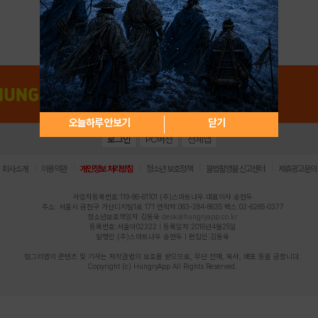
아이디 / 비밀번호 찾기
회원가입
오늘하루 안보기
닫기
로그인
PC버전
전체앱
|
|
|
|
|
회사소개
이용약관
개인정보 처리방침
청소년 보호정책
불법촬영물 신고센터
제휴광고문의
사업자등록번호:119-86-61101 (주)스마트나우 대표이사:송현두
주소: 서울시 금천구 가산디지털1로 171 연락처:063-284-8635 팩스:02-6265-0377
청소년보호책임자:김동욱
desk@hungryapp.co.kr
등록번호:서울아02322 | 등록일자:2016년4월25일
발행인:(주)스마트나우 송현두 | 편집인:김동욱
헝그리앱의 콘텐츠 및 기사는 저작권법의 보호를 받으므로, 무단 전재, 복사, 배포 등을 금합니다.
Copyright (c) HungryApp All Rights Reserved.