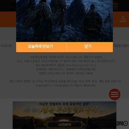
로그인
PC버전
전체앱
|
|
|
|
|
오늘하루 안보기
닫기
회사소개
이용약관
개인정보 처리방침
청소년 보호정책
불법촬영물 신고센터
제휴광고문의
사업자등록번호:119-86-61101 (주)스마트나우 대표이사:송현두
주소: 서울시 금천구 가산디지털1로 171 연락처:063-284-8635 팩스:02-6265-0377
청소년보호책임자:김동욱
desk@hungryapp.co.kr
등록번호:서울아02322 | 등록일자:2016년4월25일
발행인:(주)스마트나우 송현두 | 편집인:김동욱
헝그리앱의 콘텐츠 및 기사는 저작권법의 보호를 받으므로, 무단 전재, 복사, 배포 등을 금합니다.
Copyright (c) HungryApp All Rights Reserved.