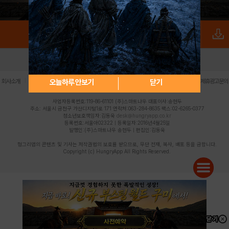
로그인
PC버전
전체앱
|
|
|
|
|
오늘하루 안보기
닫기
회사소개
이용약관
개인정보 처리방침
청소년 보호정책
불법촬영물 신고센터
제휴광고문의
사업자등록번호:119-86-61101 (주)스마트나우 대표이사:송현두
주소: 서울시 금천구 가산디지털1로 171 연락처:063-284-8635 팩스:02-6265-0377
청소년보호책임자:김동욱
desk@hungryapp.co.kr
등록번호:서울아02322 | 등록일자:2016년4월25일
발행인:(주)스마트나우 송현두 | 편집인:김동욱
헝그리앱의 콘텐츠 및 기사는 저작권법의 보호를 받으므로, 무단 전재, 복사, 배포 등을 금합니다.
Copyright (c) HungryApp All Rights Reserved.