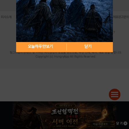
로그인
PC버전
전체앱
|
|
|
|
|
회사소개
이용약관
개인정보 처리방침
청소년 보호정책
불법촬영물 신고센터
제휴광고문의
사업자등록번호:119-86-61101 (주)스마트나우 대표이사:송현두
주소: 서울시 금천구 가산디지털1로 171 연락처:063-284-8635 팩스:02-6265-0377
청소년보호책임자:김동욱
desk@hungryapp.co.kr
등록번호:서울아02322 | 등록일자:2016년4월25일
발행인:(주)스마트나우 송현두 | 편집인:김동욱
오늘하루 안보기
닫기
헝그리앱의 콘텐츠 및 기사는 저작권법의 보호를 받으므로, 무단 전재, 복사, 배포 등을 금합니다.
Copyright (c) HungryApp All Rights Reserved.