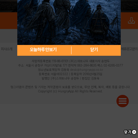
로그인
PC버전
전체앱
|
|
|
|
|
오늘하루 안보기
닫기
회사소개
이용약관
개인정보 처리방침
청소년 보호정책
불법촬영물 신고센터
제휴광고문의
사업자등록번호:119-86-61101 (주)스마트나우 대표이사:송현두
주소: 서울시 금천구 가산디지털1로 171 연락처:063-284-8635 팩스:02-6265-0377
청소년보호책임자:김동욱
desk@hungryapp.co.kr
등록번호:서울아02322 | 등록일자:2016년4월25일
발행인:(주)스마트나우 송현두 | 편집인:김동욱
헝그리앱의 콘텐츠 및 기사는 저작권법의 보호를 받으므로, 무단 전재, 복사, 배포 등을 금합니다.
Copyright (c) HungryApp All Rights Reserved.