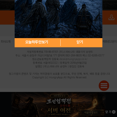
로그인
PC버전
전체앱
|
|
|
|
|
오늘하루 안보기
닫기
회사소개
이용약관
개인정보 처리방침
청소년 보호정책
불법촬영물 신고센터
제휴광고문의
사업자등록번호:119-86-61101 (주)스마트나우 대표이사:송현두
주소: 서울시 금천구 가산디지털1로 171 연락처:063-284-8635 팩스:02-6265-0377
청소년보호책임자:김동욱
desk@hungryapp.co.kr
등록번호:서울아02322 | 등록일자:2016년4월25일
발행인:(주)스마트나우 송현두 | 편집인:김동욱
헝그리앱의 콘텐츠 및 기사는 저작권법의 보호를 받으므로, 무단 전재, 복사, 배포 등을 금합니다.
Copyright (c) HungryApp All Rights Reserved.