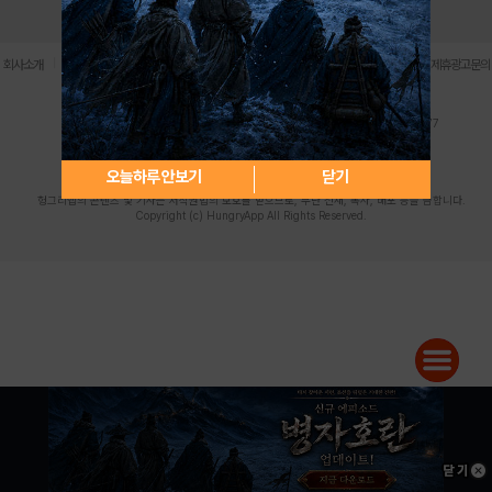
로그인
PC버전
전체앱
|
|
|
|
|
회사소개
이용약관
개인정보 처리방침
청소년 보호정책
불법촬영물 신고센터
제휴광고문의
사업자등록번호:119-86-61101 (주)스마트나우 대표이사:송현두
주소: 서울시 금천구 가산디지털1로 171 연락처:063-284-8635 팩스:02-6265-0377
청소년보호책임자:김동욱
desk@hungryapp.co.kr
등록번호:서울아02322 | 등록일자:2016년4월25일
발행인:(주)스마트나우 송현두 | 편집인:김동욱
오늘하루 안보기
닫기
헝그리앱의 콘텐츠 및 기사는 저작권법의 보호를 받으므로, 무단 전재, 복사, 배포 등을 금합니다.
Copyright (c) HungryApp All Rights Reserved.