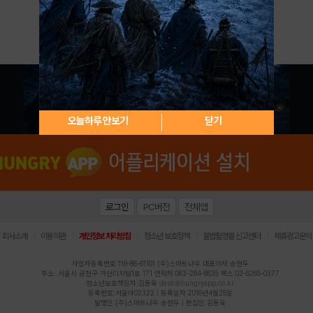
아이디 / 비밀번호 찾기
회원가입
오늘하루 안보기
닫기
로그인
PC버전
전체앱
|
|
|
|
|
회사소개
이용약관
개인정보 처리방침
청소년 보호정책
불법촬영물 신고센터
제휴광고문의
사업자등록번호:119-86-61101 (주)스마트나우 대표이사:송현두
주소: 서울시 금천구 가산디지털1로 171 연락처:063-284-8635 팩스:02-6265-0377
청소년보호책임자:김동욱
desk@hungryapp.co.kr
등록번호:서울아02322 | 등록일자:2016년4월25일
발행인:(주)스마트나우 송현두 | 편집인:김동욱