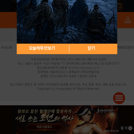
로그인
PC버전
전체앱
|
|
|
|
|
오늘하루 안보기
닫기
회사소개
이용약관
개인정보 처리방침
청소년 보호정책
불법촬영물 신고센터
제휴광고문의
사업자등록번호:119-86-61101 (주)스마트나우 대표이사:송현두
주소: 서울시 금천구 가산디지털1로 171 연락처:063-284-8635 팩스:02-6265-0377
청소년보호책임자:김동욱
desk@hungryapp.co.kr
등록번호:서울아02322 | 등록일자:2016년4월25일
발행인:(주)스마트나우 송현두 | 편집인:김동욱
헝그리앱의 콘텐츠 및 기사는 저작권법의 보호를 받으므로, 무단 전재, 복사, 배포 등을 금합니다.
Copyright (c) HungryApp All Rights Reserved.