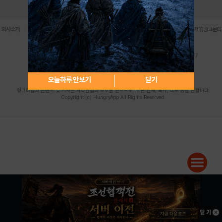
로그인
PC버전
전체앱
|
|
|
|
|
회사소개
이용약관
개인정보 처리방침
청소년 보호정책
불법촬영물 신고센터
제휴광고문의
사업자등록번호:119-86-61101 (주)스마트나우 대표이사:송현두
주소: 서울시 금천구 가산디지털1로 171 연락처:063-284-8635 팩스:02-6265-0377
청소년보호책임자:김동욱
desk@hungryapp.co.kr
등록번호:서울아02322 | 등록일자:2016년4월25일
발행인:(주)스마트나우 송현두 | 편집인:김동욱
오늘하루 안보기
닫기
헝그리앱의 콘텐츠 및 기사는 저작권법의 보호를 받으므로, 무단 전재, 복사, 배포 등을 금합니다.
Copyright (c) HungryApp All Rights Reserved.