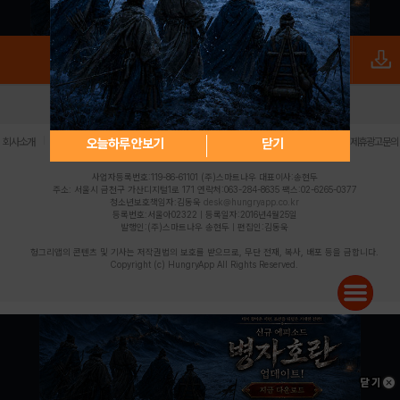
로그인
PC버전
전체앱
|
|
|
|
|
오늘하루 안보기
닫기
회사소개
이용약관
개인정보 처리방침
청소년 보호정책
불법촬영물 신고센터
제휴광고문의
사업자등록번호:119-86-61101 (주)스마트나우 대표이사:송현두
주소: 서울시 금천구 가산디지털1로 171 연락처:063-284-8635 팩스:02-6265-0377
청소년보호책임자:김동욱
desk@hungryapp.co.kr
등록번호:서울아02322 | 등록일자:2016년4월25일
발행인:(주)스마트나우 송현두 | 편집인:김동욱
헝그리앱의 콘텐츠 및 기사는 저작권법의 보호를 받으므로, 무단 전재, 복사, 배포 등을 금합니다.
Copyright (c) HungryApp All Rights Reserved.