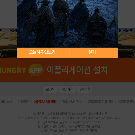
아이디 / 비밀번호 찾기
회원가입
오늘하루 안보기
닫기
로그인
PC버전
전체앱
|
|
|
|
|
회사소개
이용약관
개인정보 처리방침
청소년 보호정책
불법촬영물 신고센터
제휴광고문의
사업자등록번호:119-86-61101 (주)스마트나우 대표이사:송현두
주소: 서울시 금천구 가산디지털1로 171 연락처:063-284-8635 팩스:02-6265-0377
청소년보호책임자:김동욱
desk@hungryapp.co.kr
등록번호:서울아02322 | 등록일자:2016년4월25일
발행인:(주)스마트나우 송현두 | 편집인:김동욱