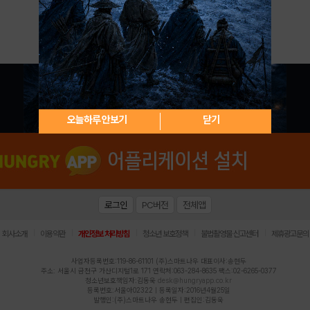
아이디 / 비밀번호 찾기
회원가입
오늘하루 안보기
닫기
로그인
PC버전
전체앱
|
|
|
|
|
회사소개
이용약관
개인정보 처리방침
청소년 보호정책
불법촬영물 신고센터
제휴광고문의
사업자등록번호:119-86-61101 (주)스마트나우 대표이사:송현두
주소: 서울시 금천구 가산디지털1로 171 연락처:063-284-8635 팩스:02-6265-0377
청소년보호책임자:김동욱
desk@hungryapp.co.kr
등록번호:서울아02322 | 등록일자:2016년4월25일
발행인:(주)스마트나우 송현두 | 편집인:김동욱