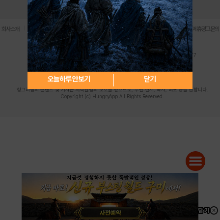
로그인
PC버전
전체앱
|
|
|
|
|
회사소개
이용약관
개인정보 처리방침
청소년 보호정책
불법촬영물 신고센터
제휴광고문의
사업자등록번호:119-86-61101 (주)스마트나우 대표이사:송현두
주소: 서울시 금천구 가산디지털1로 171 연락처:063-284-8635 팩스:02-6265-0377
청소년보호책임자:김동욱
desk@hungryapp.co.kr
등록번호:서울아02322 | 등록일자:2016년4월25일
발행인:(주)스마트나우 송현두 | 편집인:김동욱
오늘하루 안보기
닫기
헝그리앱의 콘텐츠 및 기사는 저작권법의 보호를 받으므로, 무단 전재, 복사, 배포 등을 금합니다.
Copyright (c) HungryApp All Rights Reserved.