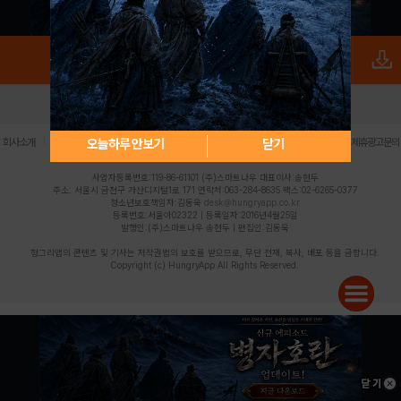
로그인
PC버전
전체앱
|
|
|
|
|
오늘하루 안보기
닫기
회사소개
이용약관
개인정보 처리방침
청소년 보호정책
불법촬영물 신고센터
제휴광고문의
사업자등록번호:119-86-61101 (주)스마트나우 대표이사:송현두
주소: 서울시 금천구 가산디지털1로 171 연락처:063-284-8635 팩스:02-6265-0377
청소년보호책임자:김동욱
desk@hungryapp.co.kr
등록번호:서울아02322 | 등록일자:2016년4월25일
발행인:(주)스마트나우 송현두 | 편집인:김동욱
헝그리앱의 콘텐츠 및 기사는 저작권법의 보호를 받으므로, 무단 전재, 복사, 배포 등을 금합니다.
Copyright (c) HungryApp All Rights Reserved.