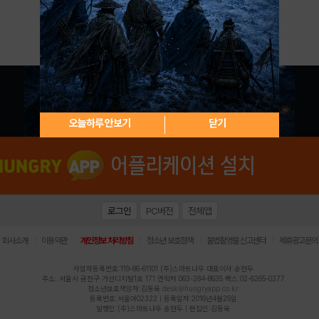
아이디 / 비밀번호 찾기
회원가입
오늘하루 안보기
닫기
로그인
PC버전
전체앱
|
|
|
|
|
회사소개
이용약관
개인정보 처리방침
청소년 보호정책
불법촬영물 신고센터
제휴광고문의
사업자등록번호:119-86-61101 (주)스마트나우 대표이사:송현두
주소: 서울시 금천구 가산디지털1로 171 연락처:063-284-8635 팩스:02-6265-0377
청소년보호책임자:김동욱
desk@hungryapp.co.kr
등록번호:서울아02322 | 등록일자:2016년4월25일
발행인:(주)스마트나우 송현두 | 편집인:김동욱