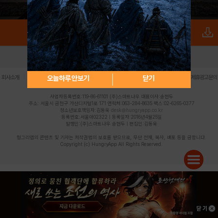
로그인
PC버전
전체앱
|
|
|
|
|
오늘하루 안보기
닫기
회사소개
이용약관
개인정보 처리방침
청소년 보호정책
불법촬영물 신고센터
제휴광고문의
사업자등록번호:119-86-61101 (주)스마트나우 대표이사:송현두
주소: 서울시 금천구 가산디지털1로 171 연락처:063-284-8635 팩스:02-6265-0377
청소년보호책임자:김동욱
desk@hungryapp.co.kr
등록번호:서울아02322 | 등록일자:2016년4월25일
발행인:(주)스마트나우 송현두 | 편집인:김동욱
헝그리앱의 콘텐츠 및 기사는 저작권법의 보호를 받으므로, 무단 전재, 복사, 배포 등을 금합니다.
Copyright (c) HungryApp All Rights Reserved.