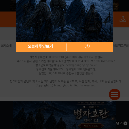
로그인
PC버전
전체앱
|
|
|
|
|
오늘하루 안보기
닫기
회사소개
이용약관
개인정보 처리방침
청소년 보호정책
불법촬영물 신고센터
제휴광고문의
사업자등록번호:119-86-61101 (주)스마트나우 대표이사:송현두
주소: 서울시 금천구 가산디지털1로 171 연락처:063-284-8635 팩스:02-6265-0377
청소년보호책임자:김동욱
desk@hungryapp.co.kr
등록번호:서울아02322 | 등록일자:2016년4월25일
발행인:(주)스마트나우 송현두 | 편집인:김동욱
헝그리앱의 콘텐츠 및 기사는 저작권법의 보호를 받으므로, 무단 전재, 복사, 배포 등을 금합니다.
Copyright (c) HungryApp All Rights Reserved.