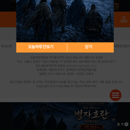
로그인
PC버전
전체앱
|
|
|
|
|
오늘하루 안보기
닫기
회사소개
이용약관
개인정보 처리방침
청소년 보호정책
불법촬영물 신고센터
제휴광고문의
사업자등록번호:119-86-61101 (주)스마트나우 대표이사:송현두
주소: 서울시 금천구 가산디지털1로 171 연락처:063-284-8635 팩스:02-6265-0377
청소년보호책임자:김동욱
desk@hungryapp.co.kr
등록번호:서울아02322 | 등록일자:2016년4월25일
발행인:(주)스마트나우 송현두 | 편집인:김동욱
헝그리앱의 콘텐츠 및 기사는 저작권법의 보호를 받으므로, 무단 전재, 복사, 배포 등을 금합니다.
Copyright (c) HungryApp All Rights Reserved.