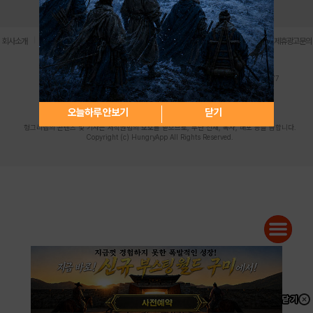
로그인
PC버전
전체앱
|
|
|
|
|
회사소개
이용약관
개인정보 처리방침
청소년 보호정책
불법촬영물 신고센터
제휴광고문의
사업자등록번호:119-86-61101 (주)스마트나우 대표이사:송현두
주소: 서울시 금천구 가산디지털1로 171 연락처:063-284-8635 팩스:02-6265-0377
청소년보호책임자:김동욱
desk@hungryapp.co.kr
등록번호:서울아02322 | 등록일자:2016년4월25일
발행인:(주)스마트나우 송현두 | 편집인:김동욱
오늘하루 안보기
닫기
헝그리앱의 콘텐츠 및 기사는 저작권법의 보호를 받으므로, 무단 전재, 복사, 배포 등을 금합니다.
Copyright (c) HungryApp All Rights Reserved.