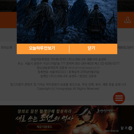
로그인
PC버전
전체앱
|
|
|
|
|
오늘하루 안보기
닫기
회사소개
이용약관
개인정보 처리방침
청소년 보호정책
불법촬영물 신고센터
제휴광고문의
사업자등록번호:119-86-61101 (주)스마트나우 대표이사:송현두
주소: 서울시 금천구 가산디지털1로 171 연락처:063-284-8635 팩스:02-6265-0377
청소년보호책임자:김동욱
desk@hungryapp.co.kr
등록번호:서울아02322 | 등록일자:2016년4월25일
발행인:(주)스마트나우 송현두 | 편집인:김동욱
헝그리앱의 콘텐츠 및 기사는 저작권법의 보호를 받으므로, 무단 전재, 복사, 배포 등을 금합니다.
Copyright (c) HungryApp All Rights Reserved.