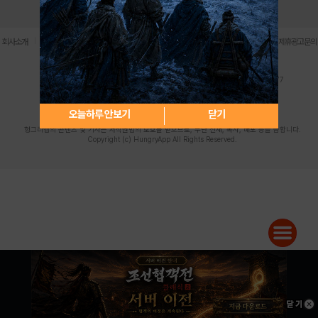
로그인
PC버전
전체앱
|
|
|
|
|
회사소개
이용약관
개인정보 처리방침
청소년 보호정책
불법촬영물 신고센터
제휴광고문의
사업자등록번호:119-86-61101 (주)스마트나우 대표이사:송현두
주소: 서울시 금천구 가산디지털1로 171 연락처:063-284-8635 팩스:02-6265-0377
청소년보호책임자:김동욱
desk@hungryapp.co.kr
등록번호:서울아02322 | 등록일자:2016년4월25일
발행인:(주)스마트나우 송현두 | 편집인:김동욱
오늘하루 안보기
닫기
헝그리앱의 콘텐츠 및 기사는 저작권법의 보호를 받으므로, 무단 전재, 복사, 배포 등을 금합니다.
Copyright (c) HungryApp All Rights Reserved.