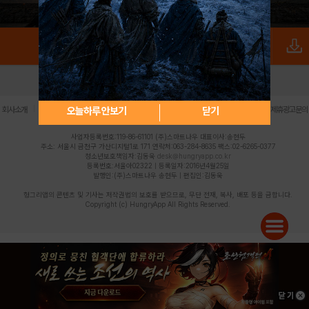
로그인
PC버전
전체앱
|
|
|
|
|
오늘하루 안보기
닫기
회사소개
이용약관
개인정보 처리방침
청소년 보호정책
불법촬영물 신고센터
제휴광고문의
사업자등록번호:119-86-61101 (주)스마트나우 대표이사:송현두
주소: 서울시 금천구 가산디지털1로 171 연락처:063-284-8635 팩스:02-6265-0377
청소년보호책임자:김동욱
desk@hungryapp.co.kr
등록번호:서울아02322 | 등록일자:2016년4월25일
발행인:(주)스마트나우 송현두 | 편집인:김동욱
헝그리앱의 콘텐츠 및 기사는 저작권법의 보호를 받으므로, 무단 전재, 복사, 배포 등을 금합니다.
Copyright (c) HungryApp All Rights Reserved.