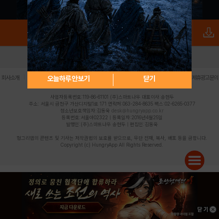
로그인
PC버전
전체앱
|
|
|
|
|
오늘하루 안보기
닫기
회사소개
이용약관
개인정보 처리방침
청소년 보호정책
불법촬영물 신고센터
제휴광고문의
사업자등록번호:119-86-61101 (주)스마트나우 대표이사:송현두
주소: 서울시 금천구 가산디지털1로 171 연락처:063-284-8635 팩스:02-6265-0377
청소년보호책임자:김동욱
desk@hungryapp.co.kr
등록번호:서울아02322 | 등록일자:2016년4월25일
발행인:(주)스마트나우 송현두 | 편집인:김동욱
헝그리앱의 콘텐츠 및 기사는 저작권법의 보호를 받으므로, 무단 전재, 복사, 배포 등을 금합니다.
Copyright (c) HungryApp All Rights Reserved.