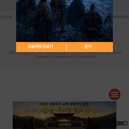
로그인
PC버전
전체앱
|
|
|
|
|
회사소개
이용약관
개인정보 처리방침
청소년 보호정책
불법촬영물 신고센터
제휴광고문의
사업자등록번호:119-86-61101 (주)스마트나우 대표이사:송현두
주소: 서울시 금천구 가산디지털1로 171 연락처:063-284-8635 팩스:02-6265-0377
청소년보호책임자:김동욱
desk@hungryapp.co.kr
등록번호:서울아02322 | 등록일자:2016년4월25일
발행인:(주)스마트나우 송현두 | 편집인:김동욱
오늘하루 안보기
닫기
헝그리앱의 콘텐츠 및 기사는 저작권법의 보호를 받으므로, 무단 전재, 복사, 배포 등을 금합니다.
Copyright (c) HungryApp All Rights Reserved.