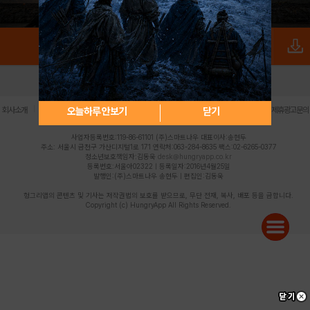
로그인
PC버전
전체앱
|
|
|
|
|
오늘하루 안보기
닫기
회사소개
이용약관
개인정보 처리방침
청소년 보호정책
불법촬영물 신고센터
제휴광고문의
사업자등록번호:119-86-61101 (주)스마트나우 대표이사:송현두
주소: 서울시 금천구 가산디지털1로 171 연락처:063-284-8635 팩스:02-6265-0377
청소년보호책임자:김동욱
desk@hungryapp.co.kr
등록번호:서울아02322 | 등록일자:2016년4월25일
발행인:(주)스마트나우 송현두 | 편집인:김동욱
헝그리앱의 콘텐츠 및 기사는 저작권법의 보호를 받으므로, 무단 전재, 복사, 배포 등을 금합니다.
Copyright (c) HungryApp All Rights Reserved.