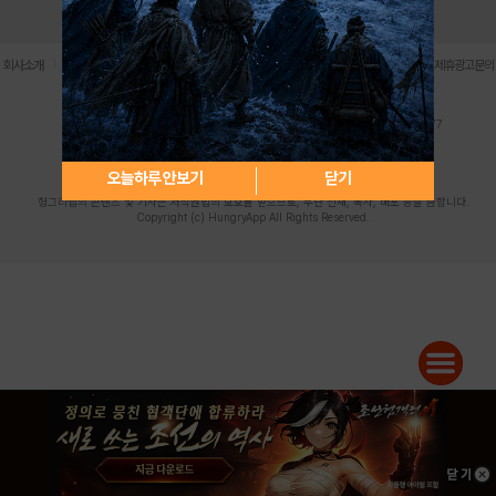
로그인
PC버전
전체앱
|
|
|
|
|
회사소개
이용약관
개인정보 처리방침
청소년 보호정책
불법촬영물 신고센터
제휴광고문의
사업자등록번호:119-86-61101 (주)스마트나우 대표이사:송현두
주소: 서울시 금천구 가산디지털1로 171 연락처:063-284-8635 팩스:02-6265-0377
청소년보호책임자:김동욱
desk@hungryapp.co.kr
등록번호:서울아02322 | 등록일자:2016년4월25일
발행인:(주)스마트나우 송현두 | 편집인:김동욱
오늘하루 안보기
닫기
헝그리앱의 콘텐츠 및 기사는 저작권법의 보호를 받으므로, 무단 전재, 복사, 배포 등을 금합니다.
Copyright (c) HungryApp All Rights Reserved.