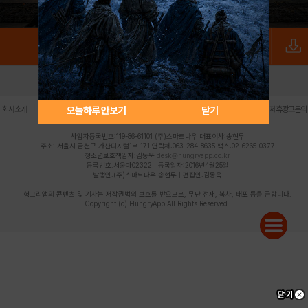
로그인
PC버전
전체앱
|
|
|
|
|
오늘하루 안보기
닫기
회사소개
이용약관
개인정보 처리방침
청소년 보호정책
불법촬영물 신고센터
제휴광고문의
사업자등록번호:119-86-61101 (주)스마트나우 대표이사:송현두
주소: 서울시 금천구 가산디지털1로 171 연락처:063-284-8635 팩스:02-6265-0377
청소년보호책임자:김동욱
desk@hungryapp.co.kr
등록번호:서울아02322 | 등록일자:2016년4월25일
발행인:(주)스마트나우 송현두 | 편집인:김동욱
헝그리앱의 콘텐츠 및 기사는 저작권법의 보호를 받으므로, 무단 전재, 복사, 배포 등을 금합니다.
Copyright (c) HungryApp All Rights Reserved.