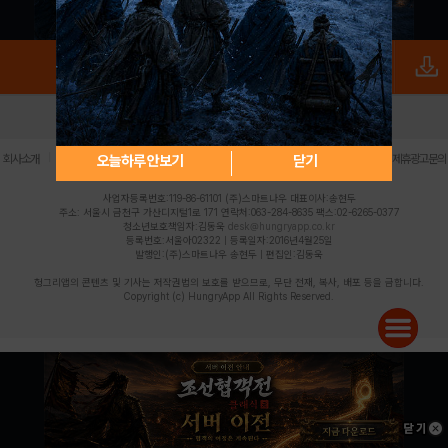
로그인
PC버전
전체앱
|
|
|
|
|
오늘하루 안보기
닫기
회사소개
이용약관
개인정보 처리방침
청소년 보호정책
불법촬영물 신고센터
제휴광고문의
사업자등록번호:119-86-61101 (주)스마트나우 대표이사:송현두
주소: 서울시 금천구 가산디지털1로 171 연락처:063-284-8635 팩스:02-6265-0377
청소년보호책임자:김동욱
desk@hungryapp.co.kr
등록번호:서울아02322 | 등록일자:2016년4월25일
발행인:(주)스마트나우 송현두 | 편집인:김동욱
헝그리앱의 콘텐츠 및 기사는 저작권법의 보호를 받으므로, 무단 전재, 복사, 배포 등을 금합니다.
Copyright (c) HungryApp All Rights Reserved.