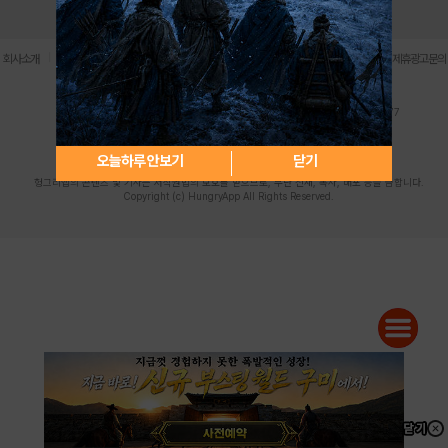
로그인
PC버전
전체앱
|
|
|
|
|
회사소개
이용약관
개인정보 처리방침
청소년 보호정책
불법촬영물 신고센터
제휴광고문의
사업자등록번호:119-86-61101 (주)스마트나우 대표이사:송현두
주소: 서울시 금천구 가산디지털1로 171 연락처:063-284-8635 팩스:02-6265-0377
청소년보호책임자:김동욱
desk@hungryapp.co.kr
등록번호:서울아02322 | 등록일자:2016년4월25일
발행인:(주)스마트나우 송현두 | 편집인:김동욱
오늘하루 안보기
닫기
헝그리앱의 콘텐츠 및 기사는 저작권법의 보호를 받으므로, 무단 전재, 복사, 배포 등을 금합니다.
Copyright (c) HungryApp All Rights Reserved.