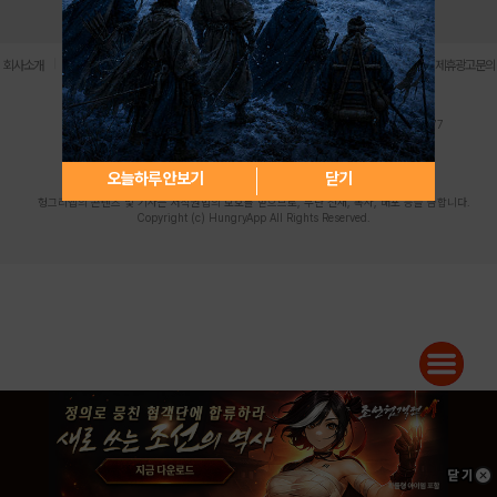
로그인
PC버전
전체앱
|
|
|
|
|
회사소개
이용약관
개인정보 처리방침
청소년 보호정책
불법촬영물 신고센터
제휴광고문의
사업자등록번호:119-86-61101 (주)스마트나우 대표이사:송현두
주소: 서울시 금천구 가산디지털1로 171 연락처:063-284-8635 팩스:02-6265-0377
청소년보호책임자:김동욱
desk@hungryapp.co.kr
등록번호:서울아02322 | 등록일자:2016년4월25일
발행인:(주)스마트나우 송현두 | 편집인:김동욱
오늘하루 안보기
닫기
헝그리앱의 콘텐츠 및 기사는 저작권법의 보호를 받으므로, 무단 전재, 복사, 배포 등을 금합니다.
Copyright (c) HungryApp All Rights Reserved.