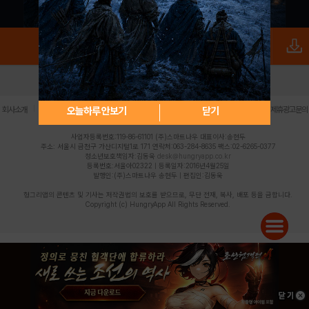
로그인
PC버전
전체앱
|
|
|
|
|
오늘하루 안보기
닫기
회사소개
이용약관
개인정보 처리방침
청소년 보호정책
불법촬영물 신고센터
제휴광고문의
사업자등록번호:119-86-61101 (주)스마트나우 대표이사:송현두
주소: 서울시 금천구 가산디지털1로 171 연락처:063-284-8635 팩스:02-6265-0377
청소년보호책임자:김동욱
desk@hungryapp.co.kr
등록번호:서울아02322 | 등록일자:2016년4월25일
발행인:(주)스마트나우 송현두 | 편집인:김동욱
헝그리앱의 콘텐츠 및 기사는 저작권법의 보호를 받으므로, 무단 전재, 복사, 배포 등을 금합니다.
Copyright (c) HungryApp All Rights Reserved.