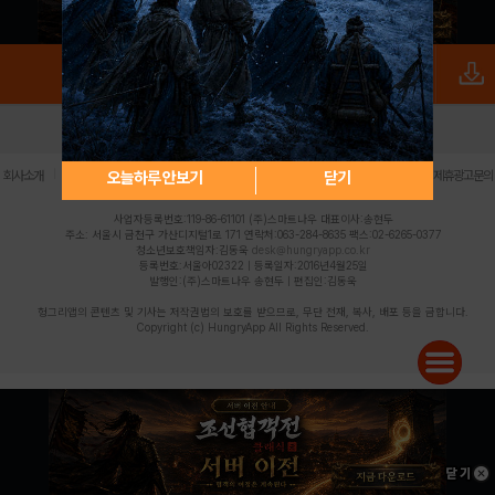
로그인
PC버전
전체앱
|
|
|
|
|
오늘하루 안보기
닫기
회사소개
이용약관
개인정보 처리방침
청소년 보호정책
불법촬영물 신고센터
제휴광고문의
사업자등록번호:119-86-61101 (주)스마트나우 대표이사:송현두
주소: 서울시 금천구 가산디지털1로 171 연락처:063-284-8635 팩스:02-6265-0377
청소년보호책임자:김동욱
desk@hungryapp.co.kr
등록번호:서울아02322 | 등록일자:2016년4월25일
발행인:(주)스마트나우 송현두 | 편집인:김동욱
헝그리앱의 콘텐츠 및 기사는 저작권법의 보호를 받으므로, 무단 전재, 복사, 배포 등을 금합니다.
Copyright (c) HungryApp All Rights Reserved.