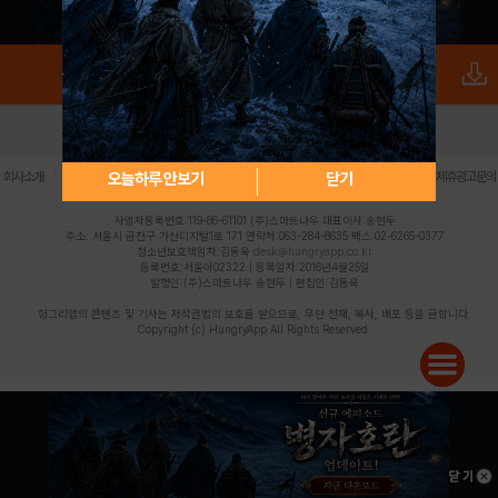
로그인
PC버전
전체앱
|
|
|
|
|
오늘하루 안보기
닫기
회사소개
이용약관
개인정보 처리방침
청소년 보호정책
불법촬영물 신고센터
제휴광고문의
사업자등록번호:119-86-61101 (주)스마트나우 대표이사:송현두
주소: 서울시 금천구 가산디지털1로 171 연락처:063-284-8635 팩스:02-6265-0377
청소년보호책임자:김동욱
desk@hungryapp.co.kr
등록번호:서울아02322 | 등록일자:2016년4월25일
발행인:(주)스마트나우 송현두 | 편집인:김동욱
헝그리앱의 콘텐츠 및 기사는 저작권법의 보호를 받으므로, 무단 전재, 복사, 배포 등을 금합니다.
Copyright (c) HungryApp All Rights Reserved.