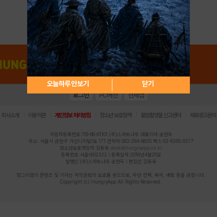
아이디 / 비밀번호 찾기
회원가입
오늘하루 안보기
닫기
로그인
PC버전
전체앱
|
|
|
|
|
회사소개
이용약관
개인정보 처리방침
청소년 보호정책
불법촬영물 신고센터
제휴광고문의
사업자등록번호:119-86-61101 (주)스마트나우 대표이사:송현두
주소: 서울시 금천구 가산디지털1로 171 연락처:063-284-8635 팩스:02-6265-0377
청소년보호책임자:김동욱
desk@hungryapp.co.kr
등록번호:서울아02322 | 등록일자:2016년4월25일
발행인:(주)스마트나우 송현두 | 편집인:김동욱
헝그리앱의 콘텐츠 및 기사는 저작권법의 보호를 받으므로, 무단 전재, 복사, 배포 등을 금합니다.
Copyright (c) HungryApp All Rights Reserved.