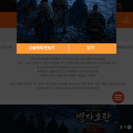
로그인
PC버전
전체앱
|
|
|
|
|
오늘하루 안보기
닫기
회사소개
이용약관
개인정보 처리방침
청소년 보호정책
불법촬영물 신고센터
제휴광고문의
사업자등록번호:119-86-61101 (주)스마트나우 대표이사:송현두
주소: 서울시 금천구 가산디지털1로 171 연락처:063-284-8635 팩스:02-6265-0377
청소년보호책임자:김동욱
desk@hungryapp.co.kr
등록번호:서울아02322 | 등록일자:2016년4월25일
발행인:(주)스마트나우 송현두 | 편집인:김동욱
헝그리앱의 콘텐츠 및 기사는 저작권법의 보호를 받으므로, 무단 전재, 복사, 배포 등을 금합니다.
Copyright (c) HungryApp All Rights Reserved.